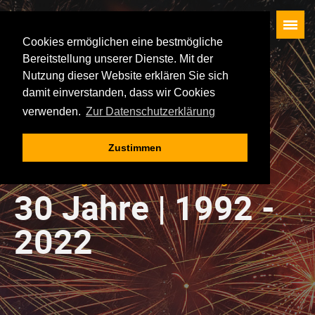
Cookies ermöglichen eine bestmögliche
Bereitstellung unserer Dienste. Mit der
Startseite
Nutzung dieser Website erklären Sie sich
Künstler
damit einverstanden, dass wir Cookies
verwenden.
Zur Datenschutzerklärung
Besucherservice
Waldbühne
Zustimmen
Rückblick
30 Jahre Legenden in Schwarzenberg
Die Veranstaltungen
30 Jahre | 1992 -
Geschichte der Oldie-Nacht
2022
Impressum
Datenschutz
AGB