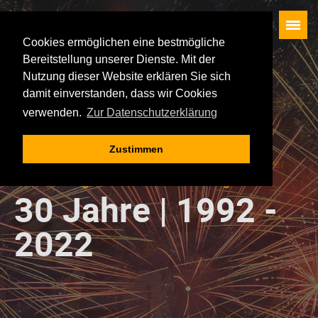
Cookies ermöglichen eine bestmögliche
Bereitstellung unserer Dienste. Mit der
Startseite
Nutzung dieser Website erklären Sie sich
Künstler
damit einverstanden, dass wir Cookies
verwenden.
Zur Datenschutzerklärung
Besucherservice
Waldbühne
Zustimmen
Rückblick
30 Jahre Legenden in Schwarzenberg
Die Veranstaltungen
30 Jahre | 1992 -
Geschichte der Oldie-Nacht
2022
Impressum
Datenschutz
AGB