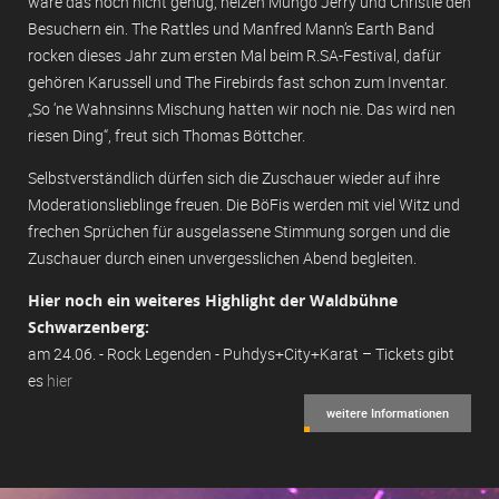
wäre das noch nicht genug, heizen Mungo Jerry und Christie den
Besuchern ein. The Rattles und Manfred Mann’s Earth Band
rocken dieses Jahr zum ersten Mal beim R.SA-Festival, dafür
gehören Karussell und The Firebirds fast schon zum Inventar.
„So ‘ne Wahnsinns Mischung hatten wir noch nie. Das wird nen
riesen Ding“, freut sich Thomas Böttcher.
Selbstverständlich dürfen sich die Zuschauer wieder auf ihre
Moderationslieblinge freuen. Die BöFis werden mit viel Witz und
frechen Sprüchen für ausgelassene Stimmung sorgen und die
Zuschauer durch einen unvergesslichen Abend begleiten.
Hier noch ein weiteres Highlight der Waldbühne
Schwarzenberg:
am 24.06. - Rock Legenden - Puhdys+City+Karat – Tickets gibt
es
hier
weitere Informationen