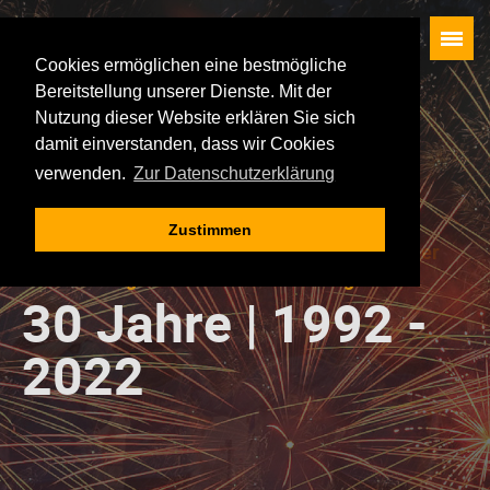
Cookies ermöglichen eine bestmögliche
Bereitstellung unserer Dienste. Mit der
Startseite
Nutzung dieser Website erklären Sie sich
Künstler
damit einverstanden, dass wir Cookies
verwenden.
Zur Datenschutzerklärung
Besucherservice
Waldbühne
Zustimmen
Rückblick
30 Jahre Legenden in Schwarzenberg
Die Veranstaltungen
30 Jahre | 1992 -
Geschichte der Oldie-Nacht
2022
Impressum
Datenschutz
AGB